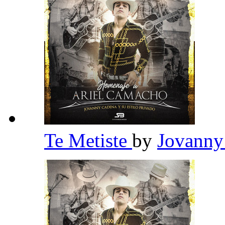
Te Metiste
by
Jovanny