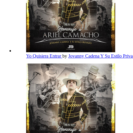
Yo Quisiera Entrar
by
Jovanny Cadena Y Su Estilo Priv