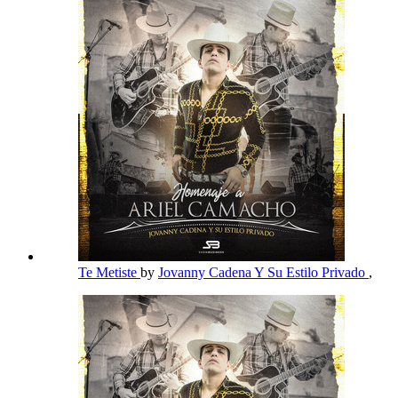
Te Metiste
by
Jovanny Cadena Y Su Estilo Privado
,