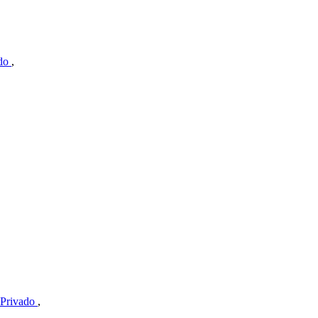
ado
,
 Privado
,