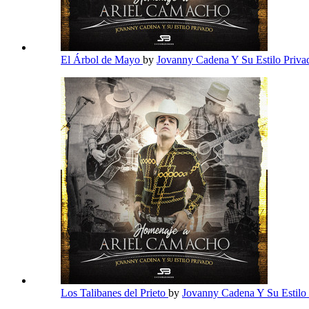
El Árbol de Mayo
by
Jovanny Cadena Y Su Estilo Priv
Los Talibanes del Prieto
by
Jovanny Cadena Y Su Estilo