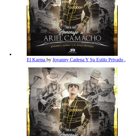
El Karma
by
Jovanny Cadena Y Su Estilo Privado
,