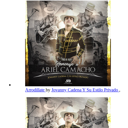
Arrodillate
by
Jovanny Cadena Y Su Estilo Privado
,