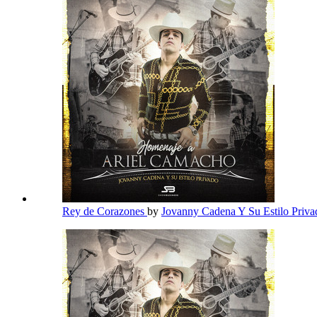
Rey de Corazones
by
Jovanny Cadena Y Su Estilo Priv