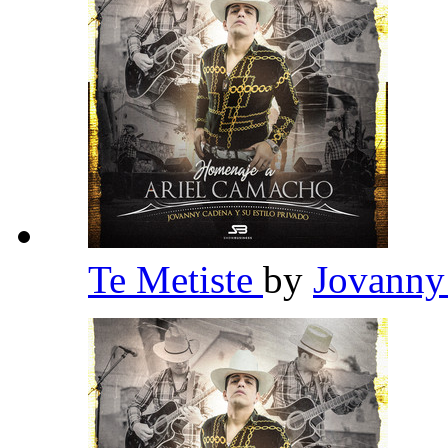
Te Metiste
by
Jovanny