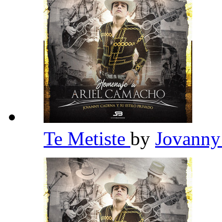
Te Metiste
by
Jovanny