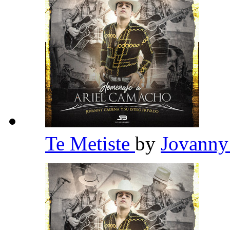
Te Metiste
by
Jovanny