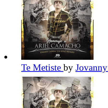
Te Metiste
by
Jovanny