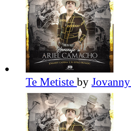
Te Metiste
by
Jovanny