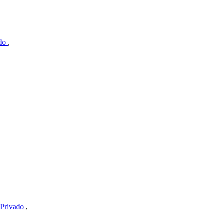
ado
,
 Privado
,