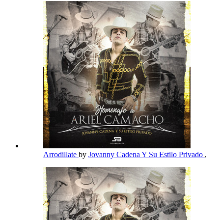
Arrodillate
by
Jovanny Cadena Y Su Estilo Privado
,