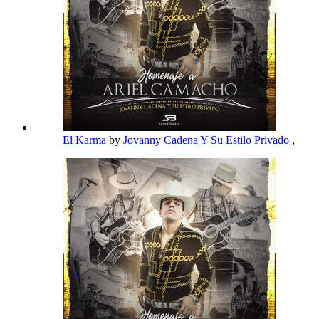
El Karma
by
Jovanny Cadena Y Su Estilo Privado
,