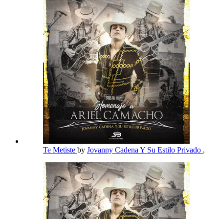
Te Metiste
by
Jovanny Cadena Y Su Estilo Privado
,