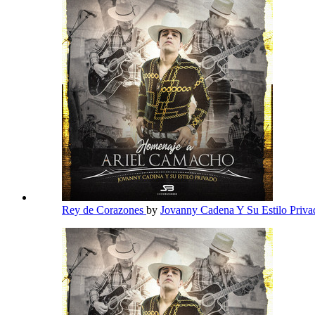
Rey de Corazones
by
Jovanny Cadena Y Su Estilo Priv