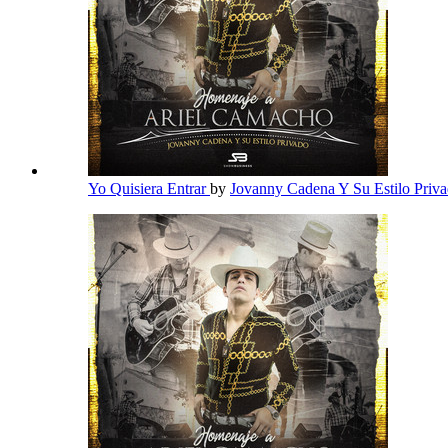
Yo Quisiera Entrar
by
Jovanny Cadena Y Su Estilo Priv