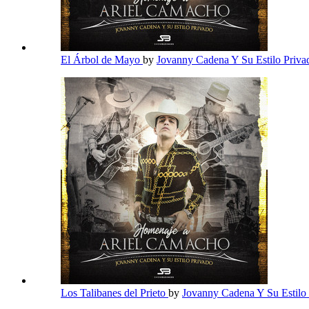
El Árbol de Mayo
by
Jovanny Cadena Y Su Estilo Priv
Los Talibanes del Prieto
by
Jovanny Cadena Y Su Estilo