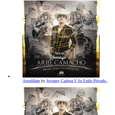
Arrodillate
by
Jovanny Cadena Y Su Estilo Privado
,