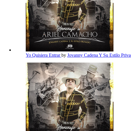
Yo Quisiera Entrar
by
Jovanny Cadena Y Su Estilo Priv