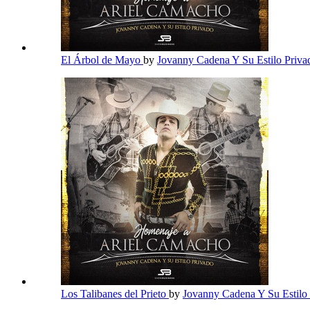
El Árbol de Mayo
by
Jovanny Cadena Y Su Estilo Priv
Los Talibanes del Prieto
by
Jovanny Cadena Y Su Estilo