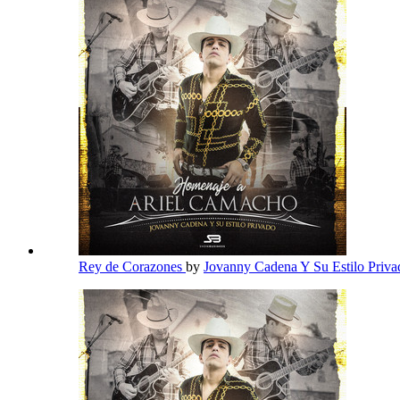
Rey de Corazones
by
Jovanny Cadena Y Su Estilo Priv