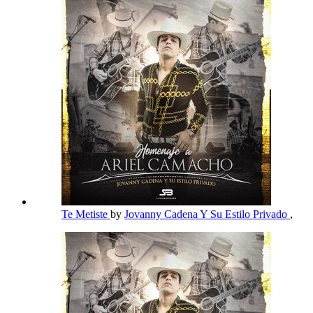
Te Metiste
by
Jovanny Cadena Y Su Estilo Privado
,