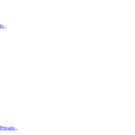
ado
,
 Privado
,