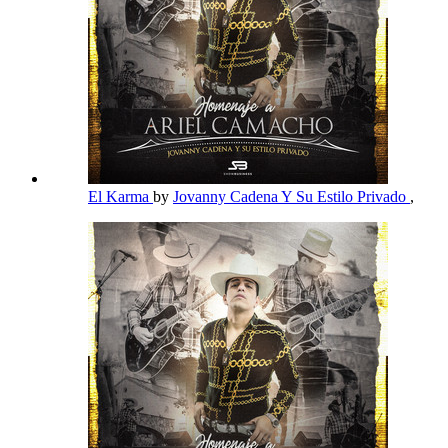
El Karma
by
Jovanny Cadena Y Su Estilo Privado
,