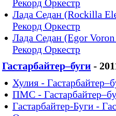
Рекорд Оркестр
Лада Седан (Rockilla El
Рекорд Оркестр
Лада Седан (Egor Voron
Рекорд Оркестр
Гастарбайтер–буги
- 201
Хулия - Гастарбайтер–б
ПМС - Гастарбайтер–бу
Гастарбайтер-Буги - Га