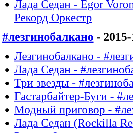
Лада Седан - Egor Voro
Рекорд Оркестр
#лезгинобалкано
- 2015-
Лезгинобалкано - #лезг
Лада Седан - #лезгиноб
Три звезды - #лезгиноб
Гастарбайтер-Буги - #л
Модный приговор - #ле
Лада Седан (Rockilla Re