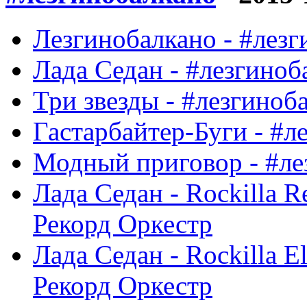
Лезгинобалкано - #лезг
Лада Седан - #лезгиноб
Три звезды - #лезгиноб
Гастарбайтер-Буги - #л
Модный приговор - #ле
Лада Седан - Rockilla R
Рекорд Оркестр
Лада Седан - Rockilla E
Рекорд Оркестр