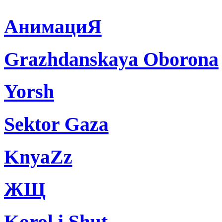
АнимациЯ
Grazhdanskaya Oborona
Yorsh
Sektor Gaza
KnyaZz
ЖЩ
Korol i Shut