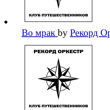
Во мрак
by
Рекорд О