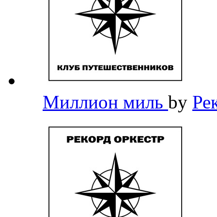
Миллион миль
by
Ре