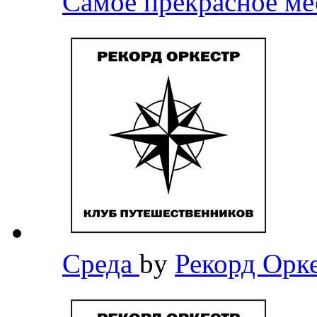
Самое прекрасное м
Среда
by
Рекорд Орк