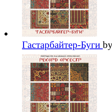
Гастарбайтер-Буги
b