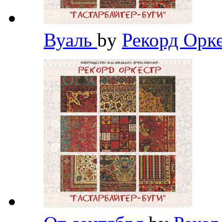
Вуаль
by
Рекорд Орк