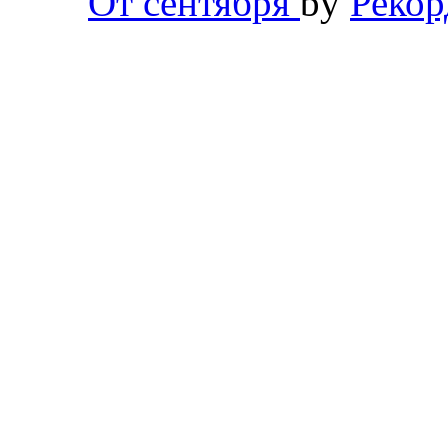
От сентября
by
Рекор