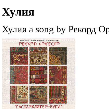
Хулия
Хулия a song by Рекорд Ор