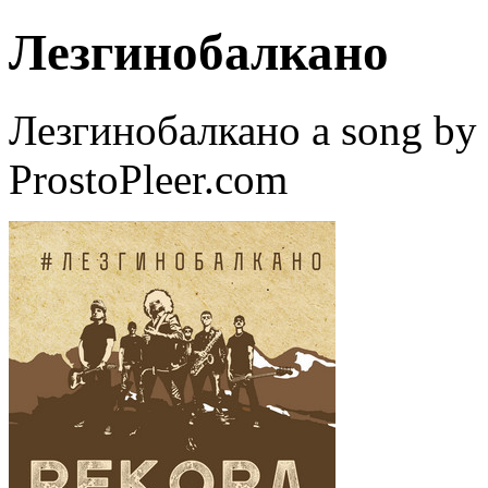
Лезгинобалкано
Лезгинобалкано a song by
ProstoPleer.com