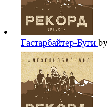
Гастарбайтер-Буги
b