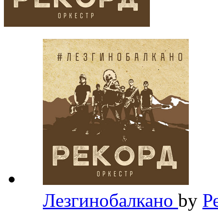
Лезгинобалкано
by
Р