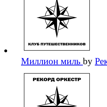
Миллион миль
by
Ре