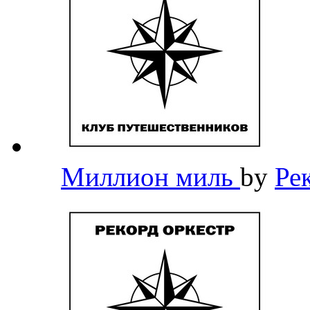
Миллион миль
by
Ре