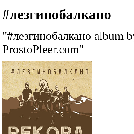
#лезгинобалкано
"#лезгинобалкано album b
ProstoPleer.com"