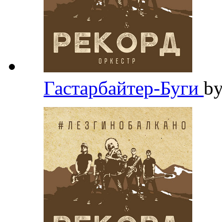
Гастарбайтер-Буги
b