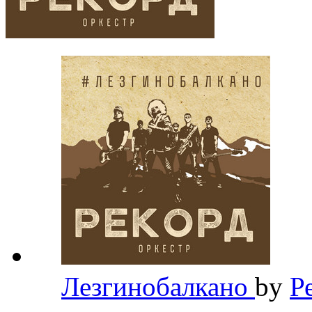
Лезгинобалкано
by
Р