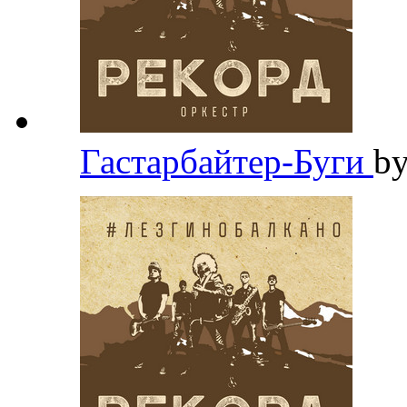
Гастарбайтер-Буги
b