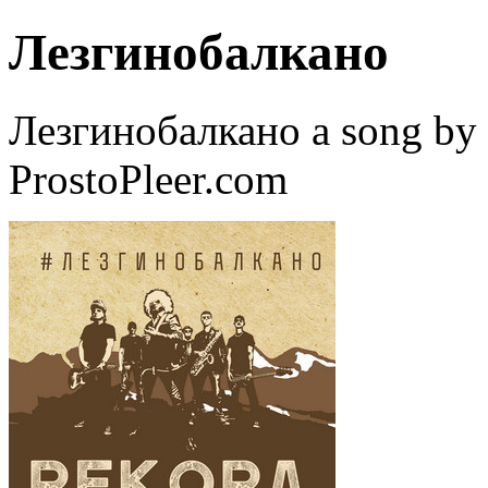
Лезгинобалкано
Лезгинобалкано a song by
ProstoPleer.com