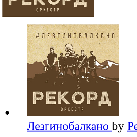
Лезгинобалкано
by
Р