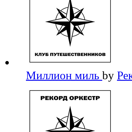
Миллион миль
by
Ре