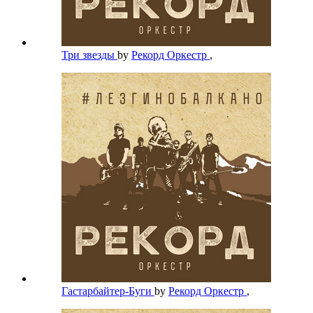
Три звезды
by
Рекорд Оркестр
,
Гастарбайтер-Буги
by
Рекорд Оркестр
,