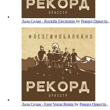
Лада Седан - Rockilla Electromix
by
Рекорд Оркестр
,
Лада Седан - Egor Voron Remix
by
Рекорд Оркестр
,