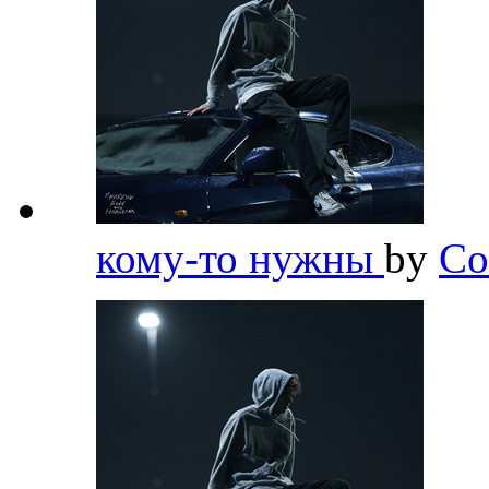
кому-то нужны
by
Co