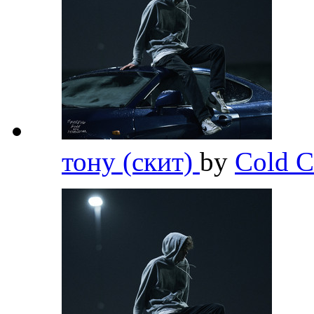
тону (скит)
by
Cold C