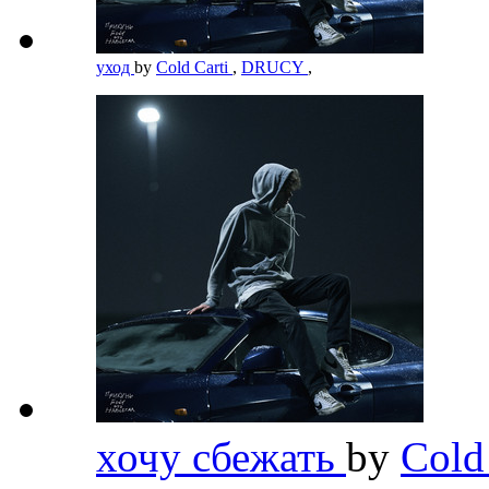
уход
by
Cold Carti
,
DRUCY
,
хочу сбежать
by
Cold