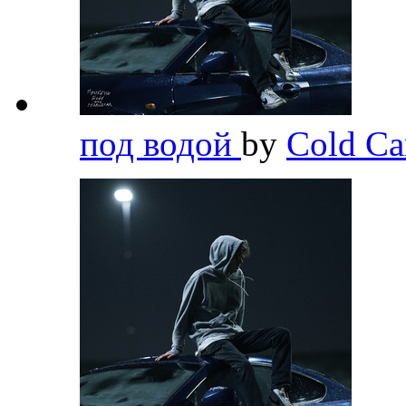
под водой
by
Cold Ca