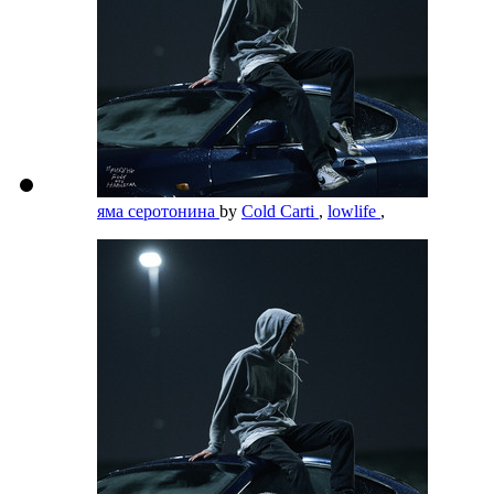
яма серотонина
by
Cold Carti
,
lowlife
,