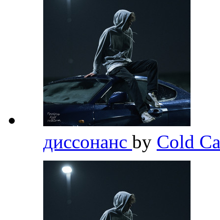
диссонанс
by
Cold Ca