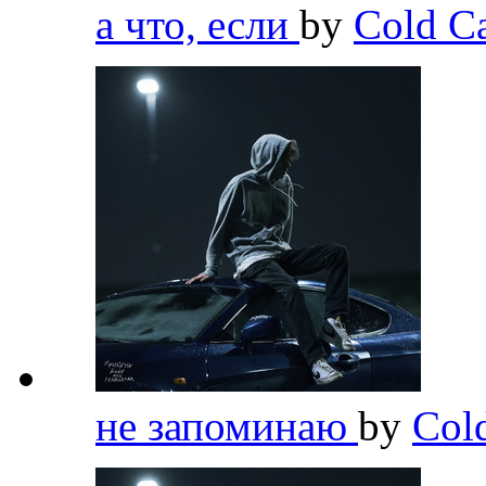
а что, если
by
Cold C
не запоминаю
by
Col