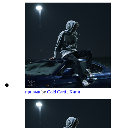
привык
by
Cold Carti
,
Кипи
,