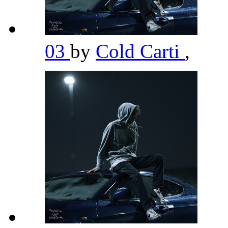
03
by
Cold Carti
,