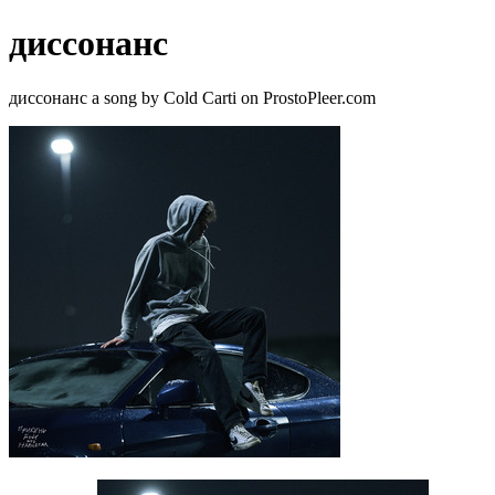
диссонанс
диссонанс a song by Cold Carti on ProstoPleer.com