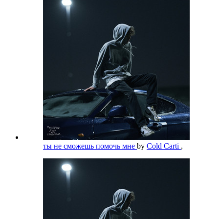
ты не сможешь помочь мне
by
Cold Carti
,