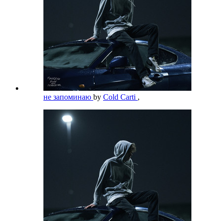
не запоминаю
by
Cold Carti
,