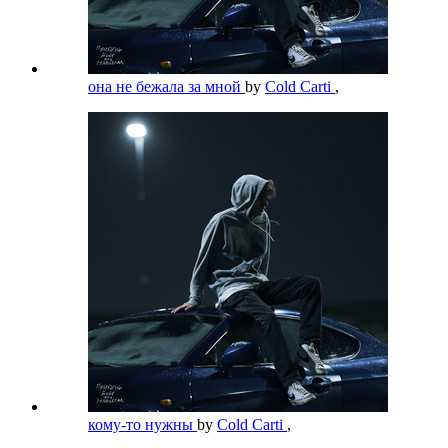
она не бежала за мной
by
Cold Carti
,
кому-то нужны
by
Cold Carti
,