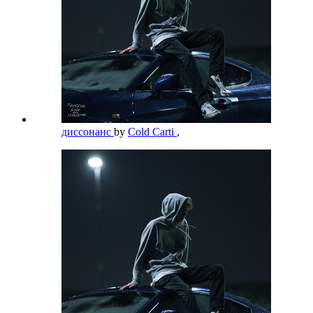
диссонанс
by
Cold Carti
,