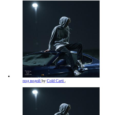
под водой
by
Cold Carti
,