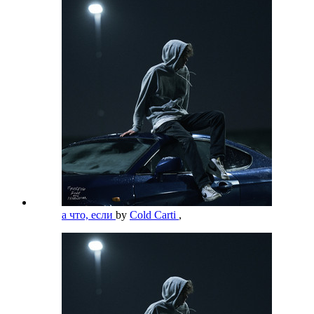
а что, если
by
Cold Carti
,