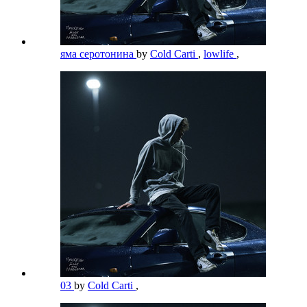
яма серотонина
by
Cold Carti
,
lowlife
,
03
by
Cold Carti
,