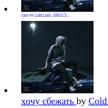
уход
by
Cold Carti
,
DRUCY
,
хочу сбежать
by
Cold