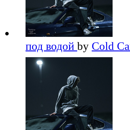
под водой
by
Cold Ca