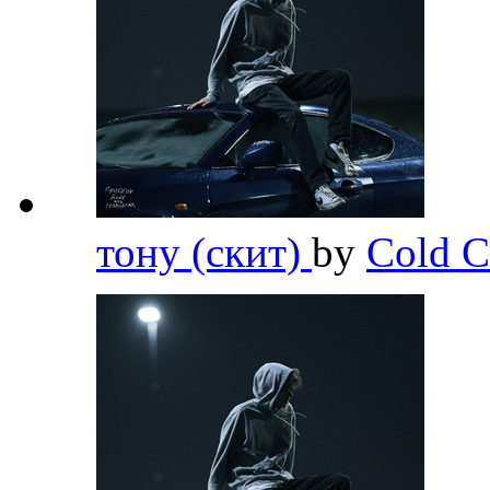
тону (скит)
by
Cold C