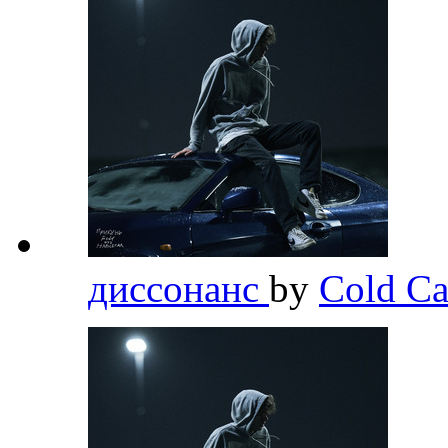
диссонанс
by
Cold Ca