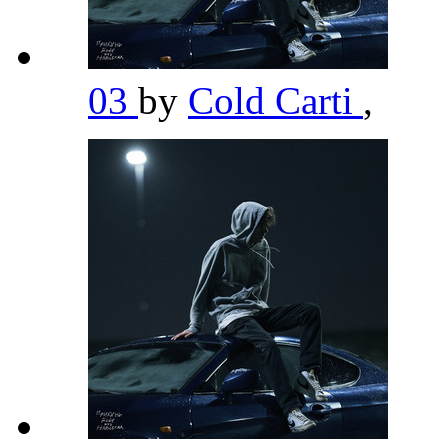
03
by
Cold Carti
,