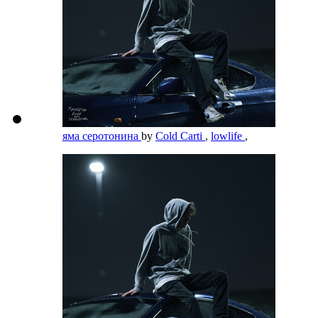
яма серотонина
by
Cold Carti
,
lowlife
,