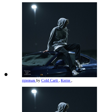
привык
by
Cold Carti
,
Кипи
,