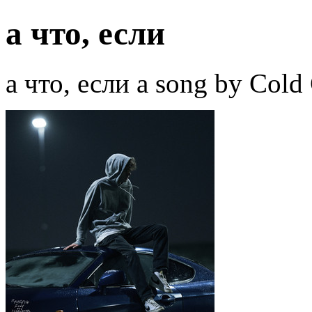
а что, если
а что, если a song by Cold 