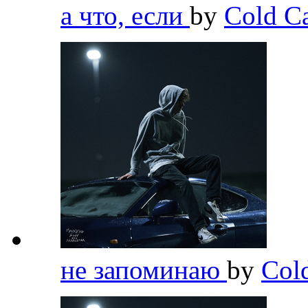
а что, если
by
Cold C
не запоминаю
by
Col