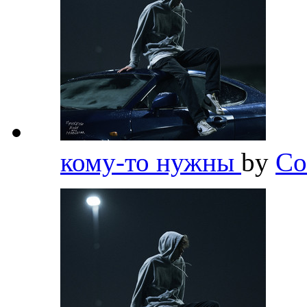
кому-то нужны
by
Co