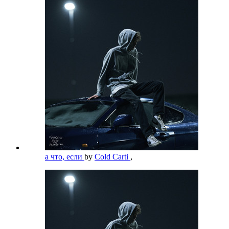
а что, если
by
Cold Carti
,