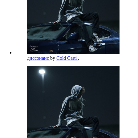
диссонанс
by
Cold Carti
,