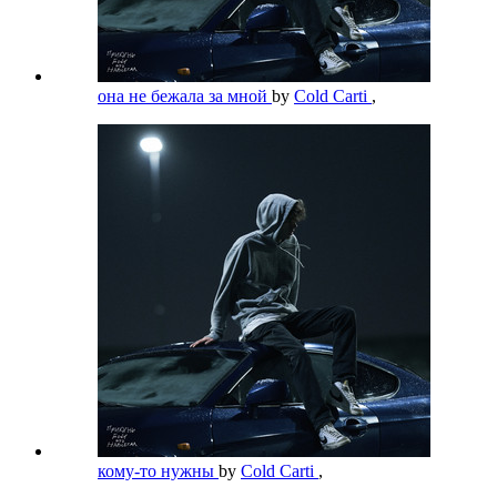
она не бежала за мной
by
Cold Carti
,
кому-то нужны
by
Cold Carti
,