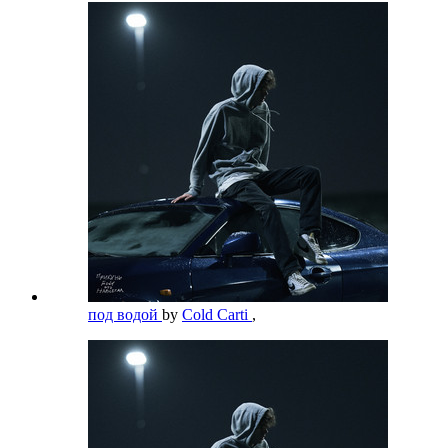
под водой
by
Cold Carti
,