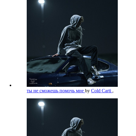
ты не сможешь помочь мне
by
Cold Carti
,