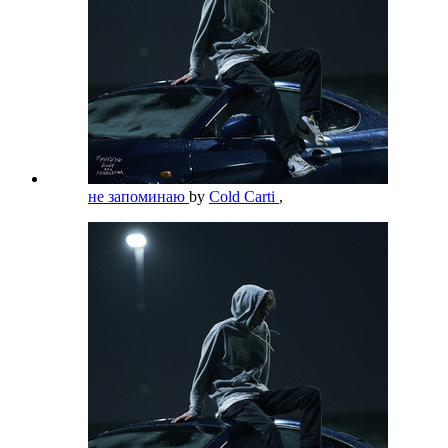
не запоминаю
by
Cold Carti
,