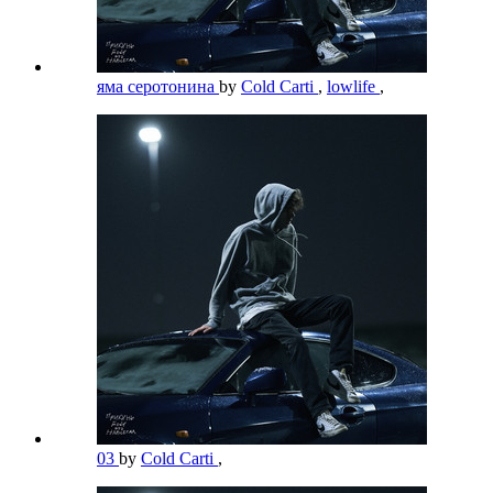
яма серотонина
by
Cold Carti
,
lowlife
,
03
by
Cold Carti
,