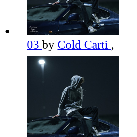
03
by
Cold Carti
,