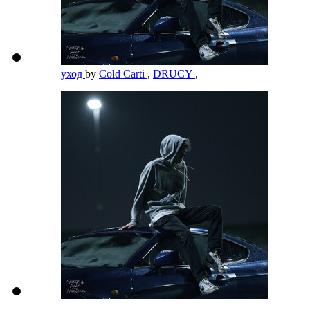
уход
by
Cold Carti
,
DRUCY
,