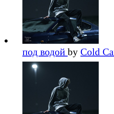
под водой
by
Cold Ca