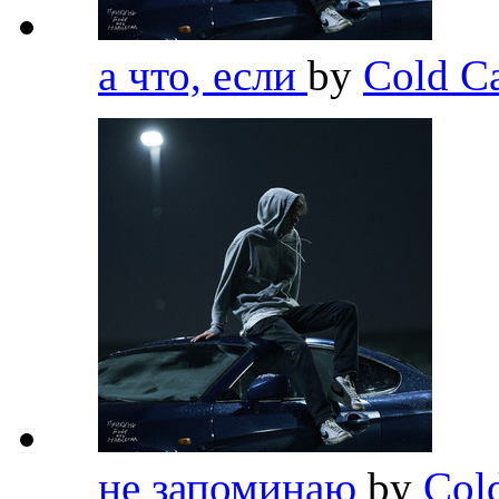
а что, если
by
Cold C
не запоминаю
by
Col