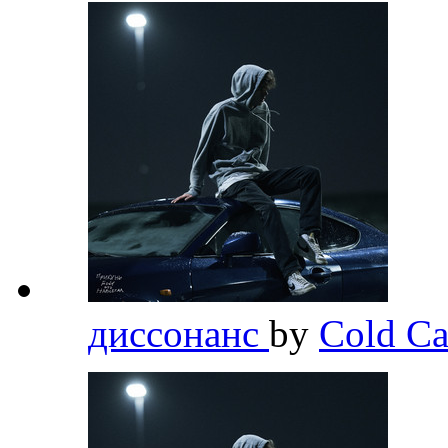
диссонанс
by
Cold Ca