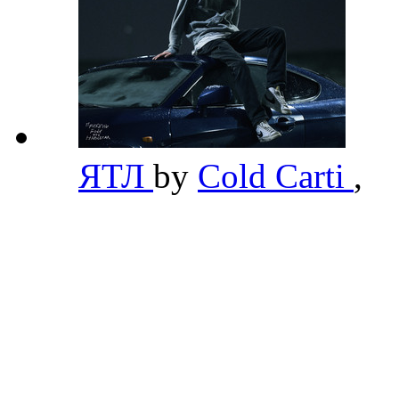
ЯТЛ
by
Cold Carti
,