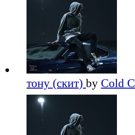
тону (скит)
by
Cold C