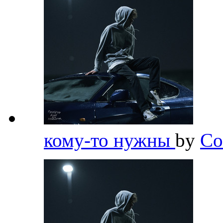
кому-то нужны
by
Co