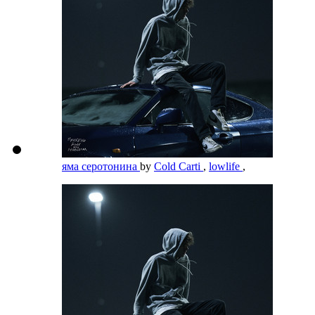
яма серотонина
by
Cold Carti
,
lowlife
,