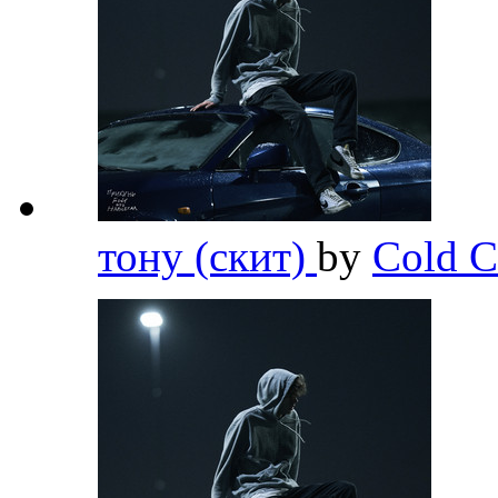
тону (скит)
by
Cold C