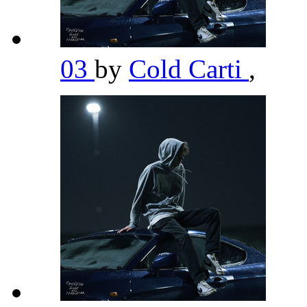
03
by
Cold Carti
,