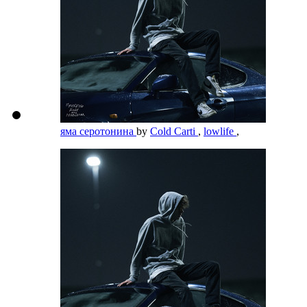
яма серотонина
by
Cold Carti
,
lowlife
,