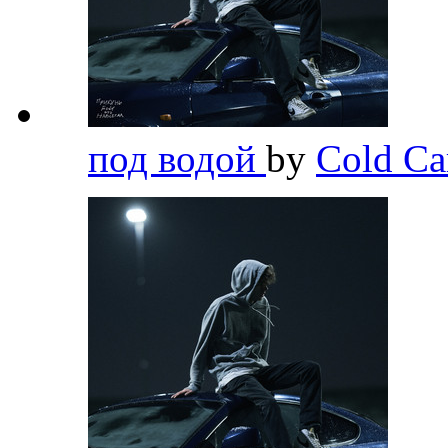
под водой
by
Cold Ca