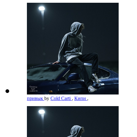
привык
by
Cold Carti
,
Кипи
,