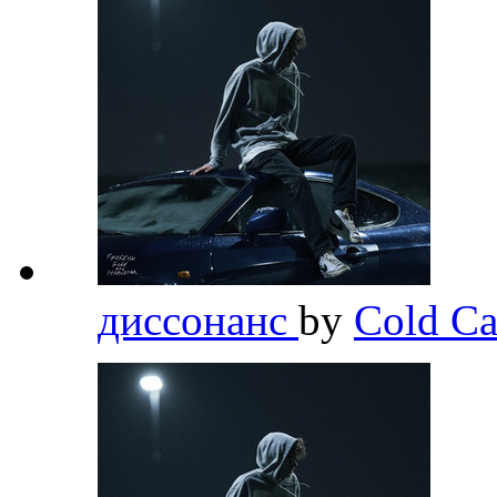
диссонанс
by
Cold Ca