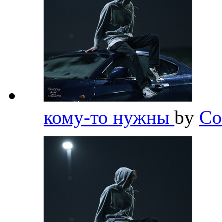
кому-то нужны
by
Co