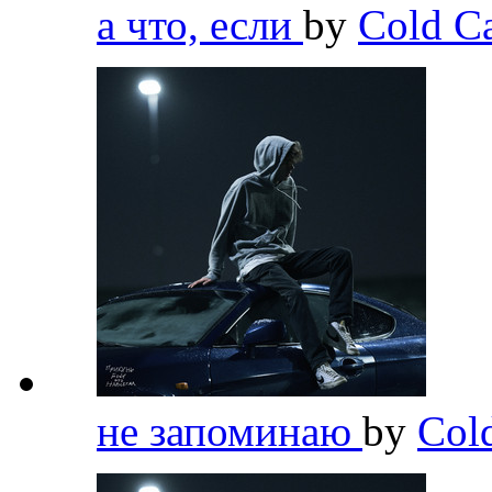
а что, если
by
Cold C
не запоминаю
by
Col