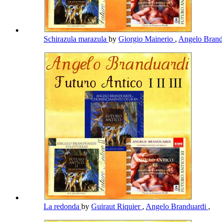
Schirazula marazula
by
Giorgio Mainerio
,
Angelo Bran
La redonda
by
Guiraut Riquier
,
Angelo Branduardi
,