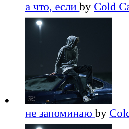
а что, если
by
Cold C
не запоминаю
by
Col