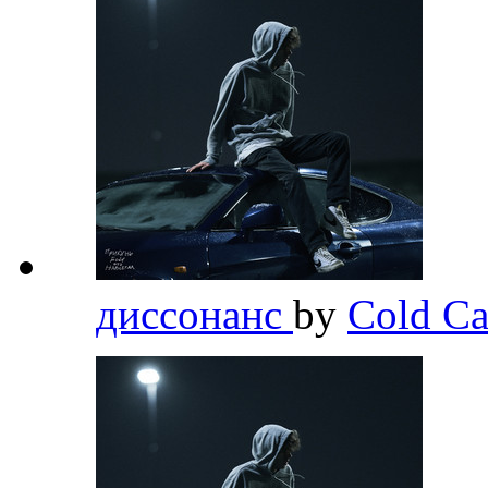
диссонанс
by
Cold Ca