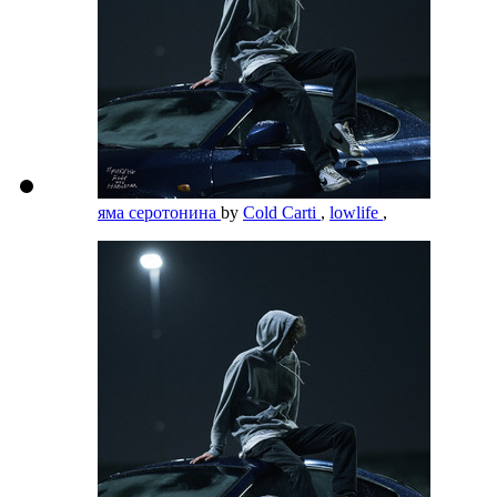
яма серотонина
by
Cold Carti
,
lowlife
,