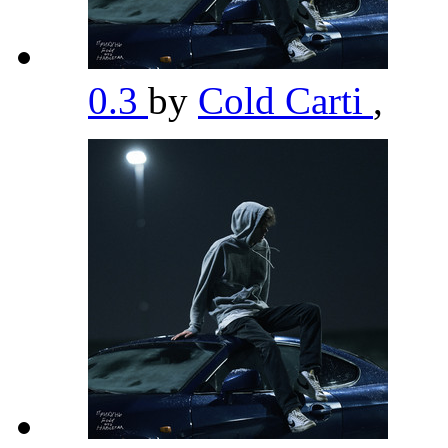
0.3
by
Cold Carti
,