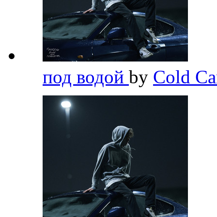
под водой
by
Cold Ca