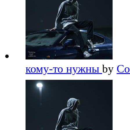
кому-то нужны
by
Co