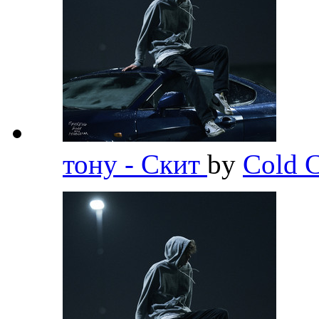
тону - Скит
by
Cold C