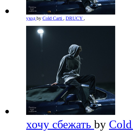
уход
by
Cold Carti
,
DRUCY
,
хочу сбежать
by
Cold