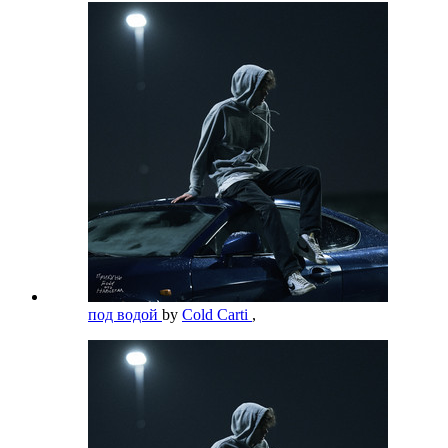
под водой
by
Cold Carti
,