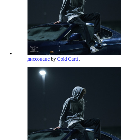
диссонанс
by
Cold Carti
,