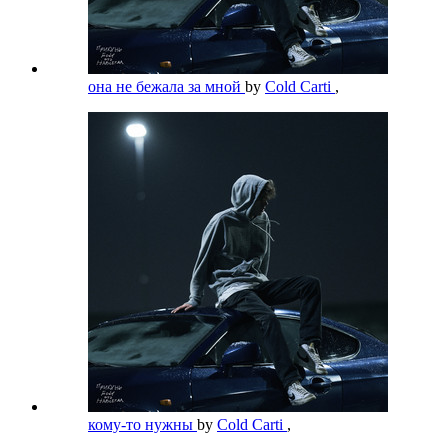
она не бежала за мной
by
Cold Carti
,
кому-то нужны
by
Cold Carti
,