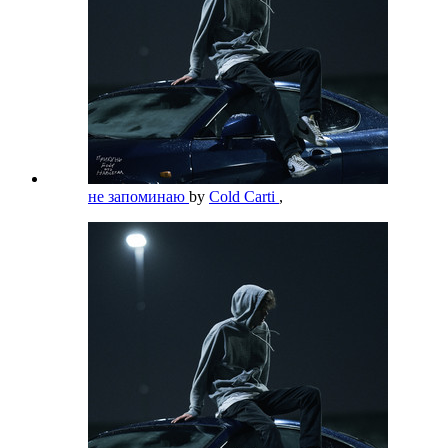
не запоминаю
by
Cold Carti
,