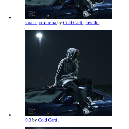
яма серотонина
by
Cold Carti
,
lowlife
,
0.3
by
Cold Carti
,