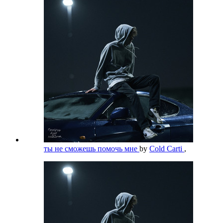
ты не сможешь помочь мне
by
Cold Carti
,