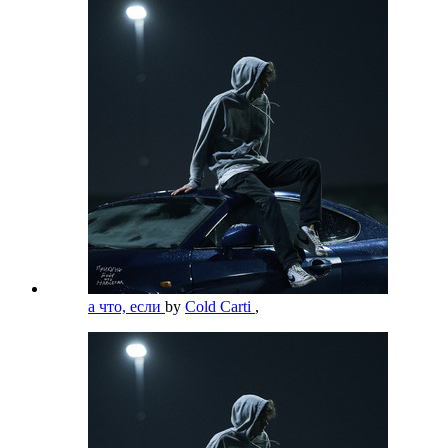
а что, если
by
Cold Carti
,