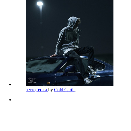
а что, если
by
Cold Carti
,