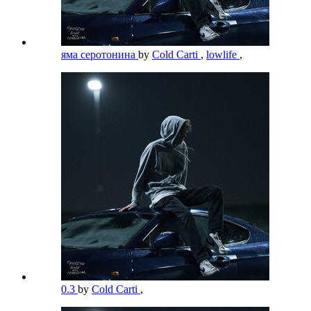
яма серотонина
by
Cold Carti
,
lowlife
,
0.3
by
Cold Carti
,