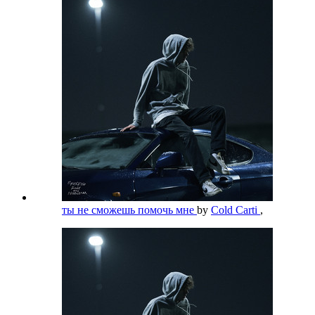
ты не сможешь помочь мне
by
Cold Carti
,