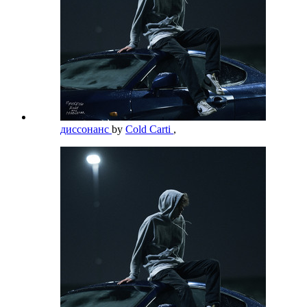
диссонанс
by
Cold Carti
,