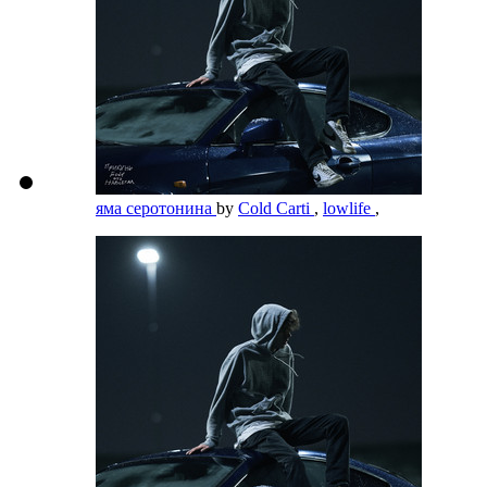
яма серотонина
by
Cold Carti
,
lowlife
,