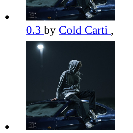
0.3
by
Cold Carti
,