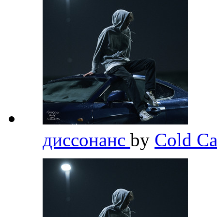
диссонанс
by
Cold Ca