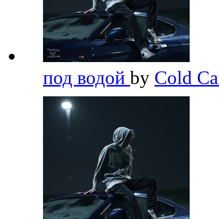
под водой
by
Cold Ca