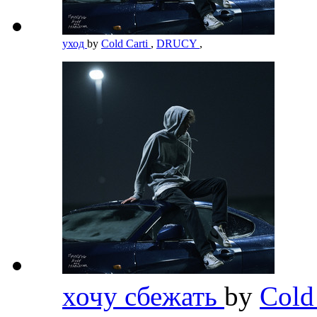
уход
by
Cold Carti
,
DRUCY
,
хочу сбежать
by
Cold