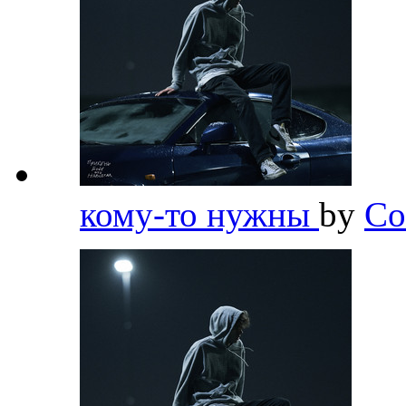
кому-то нужны
by
Co