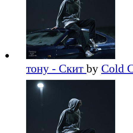
тону - Скит
by
Cold C