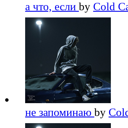
а что, если
by
Cold C
не запоминаю
by
Col