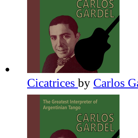
Cicatrices
by
Carlos G