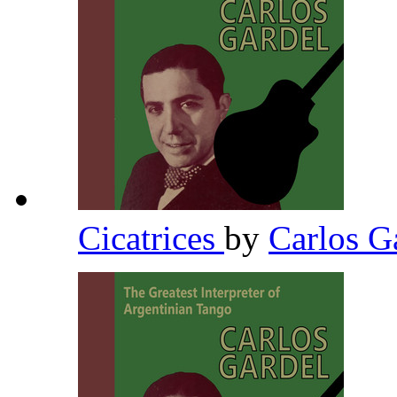
Cicatrices
by
Carlos G