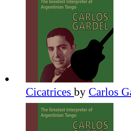
Cicatrices
by
Carlos G