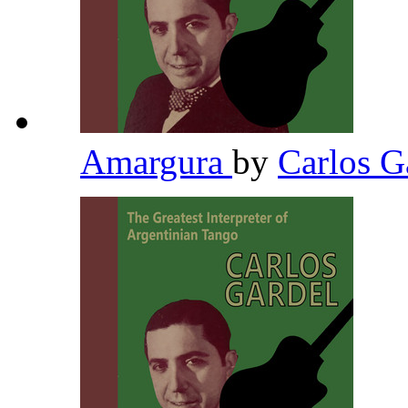
Amargura
by
Carlos G