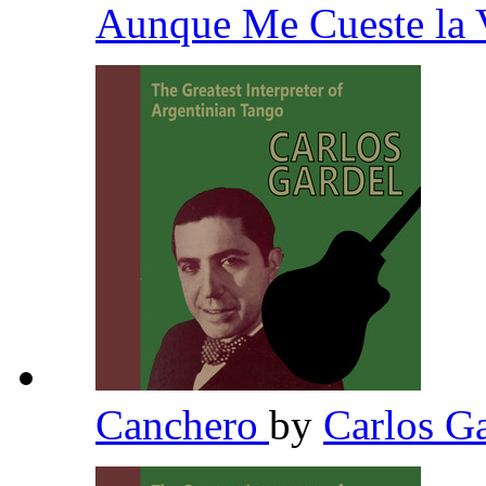
Aunque Me Cueste la
Canchero
by
Carlos G