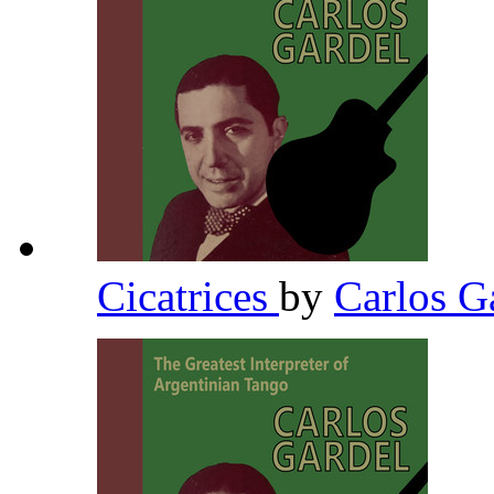
Cicatrices
by
Carlos G