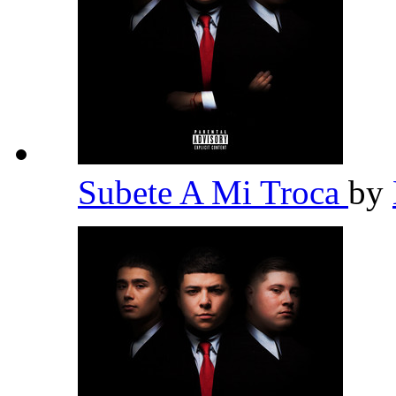
Subete A Mi Troca
by