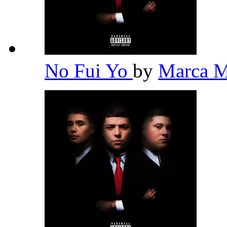
No Fui Yo
by
Marca 