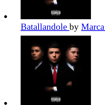
Batallandole
by
Marc