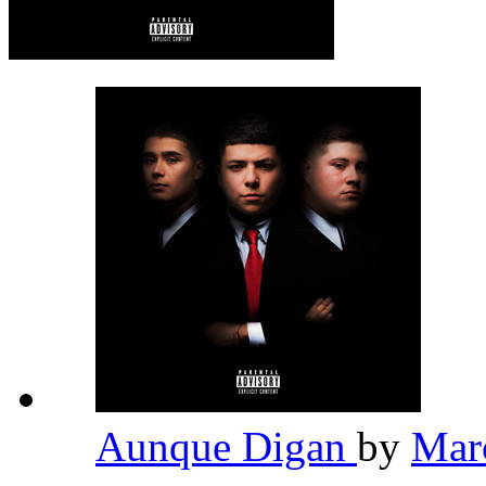
Aunque Digan
by
Mar