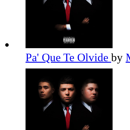
Pa' Que Te Olvide
by