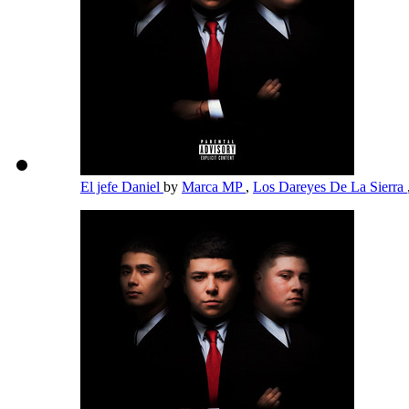
El jefe Daniel
by
Marca MP
,
Los Dareyes De La Sierra