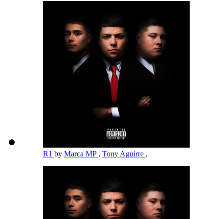
R1
by
Marca MP
,
Tony Aguirre
,