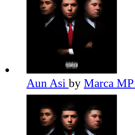
Aun Asi
by
Marca M