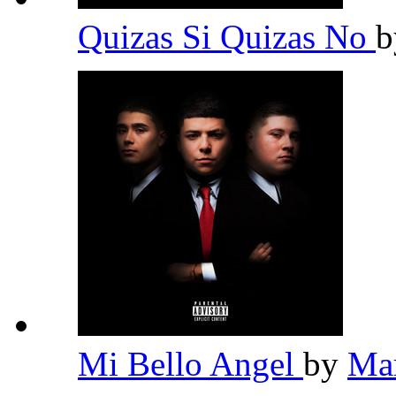
Quizas Si Quizas No
Mi Bello Angel
by
Ma