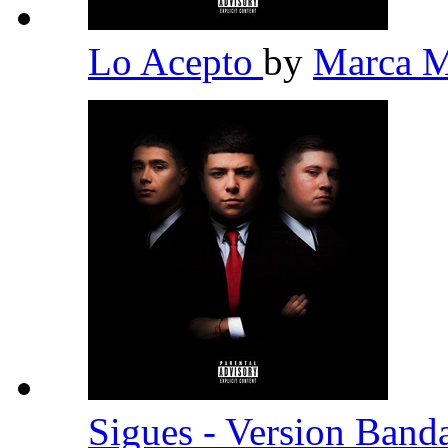
Lo Acepto
by
Marca 
Sigues - Version Band