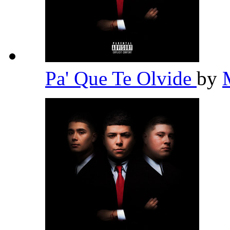
Pa' Que Te Olvide
by