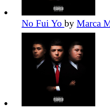
No Fui Yo
by
Marca 