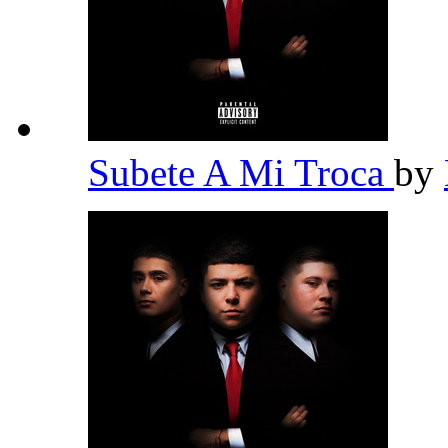
Subete A Mi Troca
by