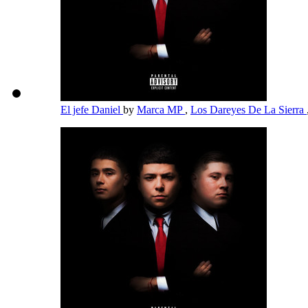
El jefe Daniel
by
Marca MP
,
Los Dareyes De La Sierra