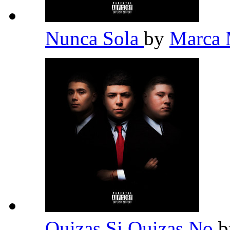
Nunca Sola
by
Marca
Quizas Si Quizas No