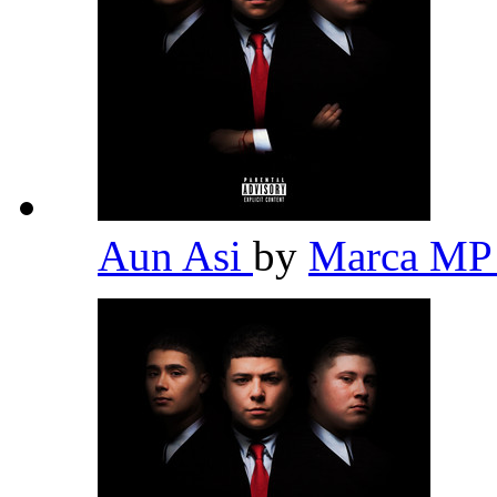
Aun Asi
by
Marca M