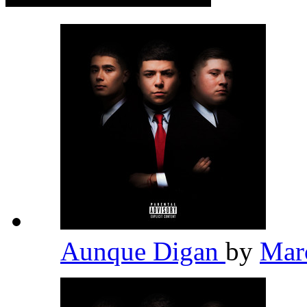
Aunque Digan
by
Mar