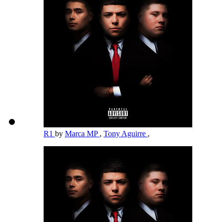
R1
by
Marca MP
,
Tony Aguirre
,