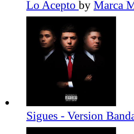
Lo Acepto
by
Marca 
Sigues - Version Band