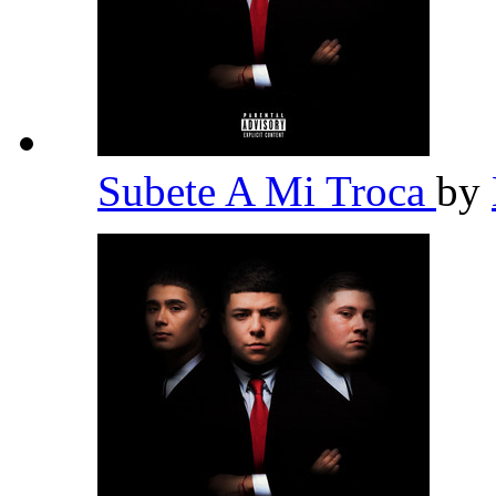
Subete A Mi Troca
by