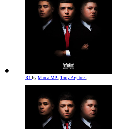
R1
by
Marca MP
,
Tony Aguirre
,