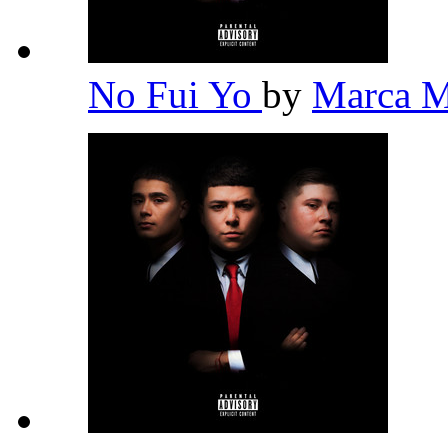
No Fui Yo
by
Marca 