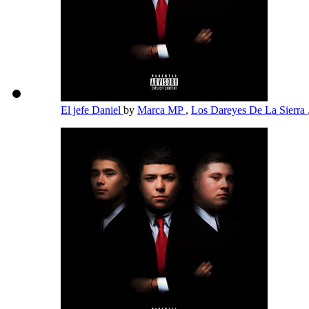
El jefe Daniel
by
Marca MP
,
Los Dareyes De La Sierra