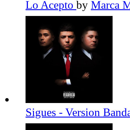
Lo Acepto
by
Marca 
Sigues - Version Band