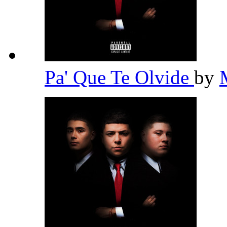
Pa' Que Te Olvide
by