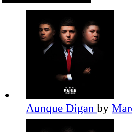
Aunque Digan
by
Mar