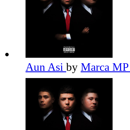
Aun Asi
by
Marca M