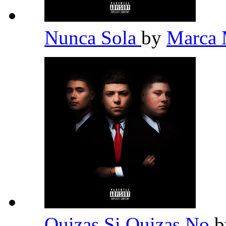
Nunca Sola
by
Marca
Quizas Si Quizas No