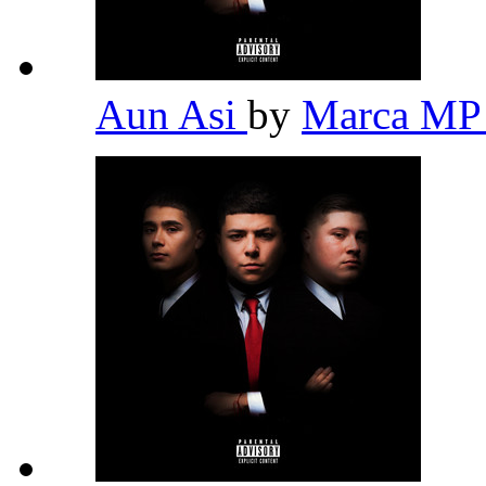
Aun Asi
by
Marca M