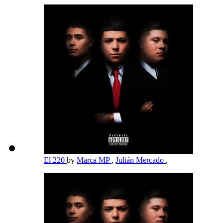
El 220
by
Marca MP
,
Julián Mercado
,