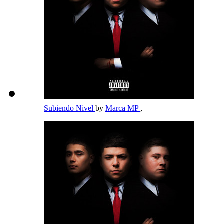
Subiendo Nivel
by
Marca MP
,