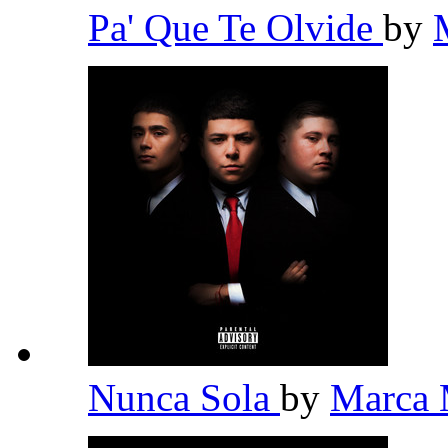
Pa' Que Te Olvide
by
Nunca Sola
by
Marca