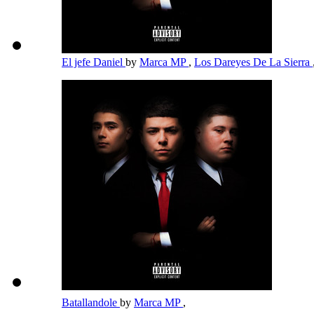
El jefe Daniel
by
Marca MP
,
Los Dareyes De La Sierra
Batallandole
by
Marca MP
,