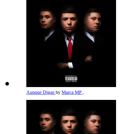
Aunque Digan
by
Marca MP
,