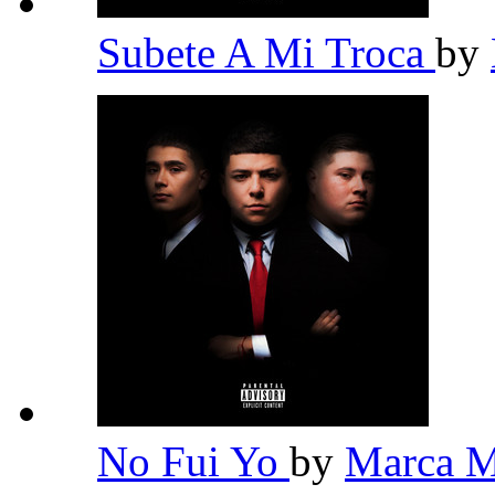
Subete A Mi Troca
by
No Fui Yo
by
Marca 