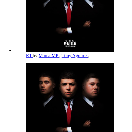
R1
by
Marca MP
,
Tony Aguirre
,