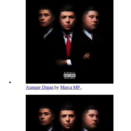
Aunque Digan
by
Marca MP
,