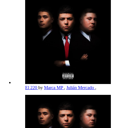
El 220
by
Marca MP
,
Julián Mercado
,