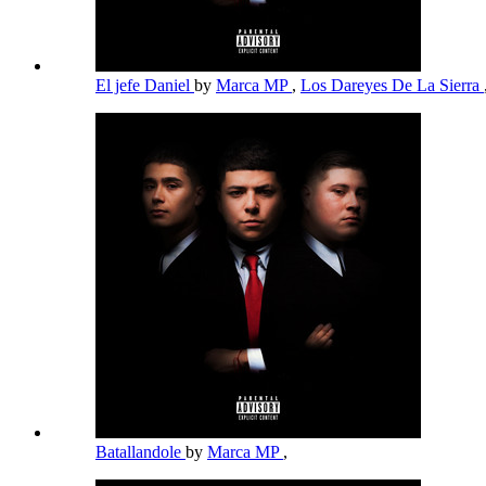
El jefe Daniel
by
Marca MP
,
Los Dareyes De La Sierra
Batallandole
by
Marca MP
,