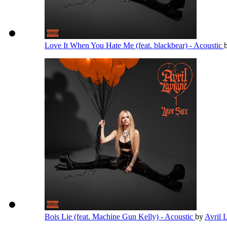
Love It When You Hate Me (feat. blackbear) - Acoustic
Bois Lie (feat. Machine Gun Kelly) - Acoustic
by
Avril 