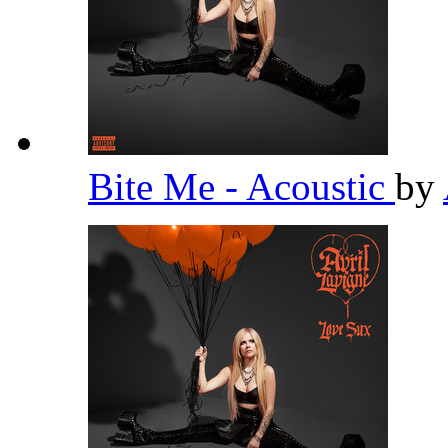
Bite Me - Acoustic
by