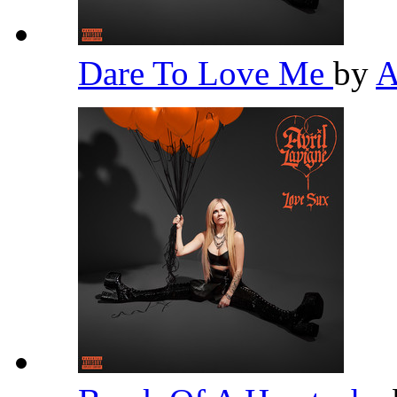
Dare To Love Me
by
A