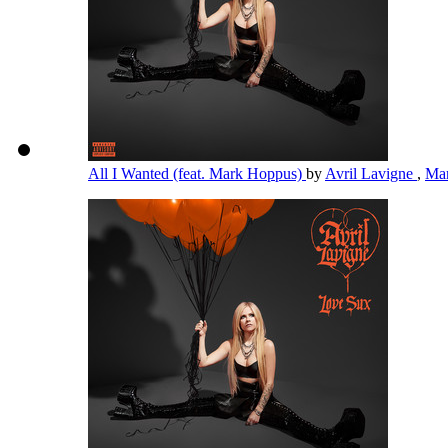
All I Wanted (feat. Mark Hoppus)
by
Avril Lavigne
,
Ma