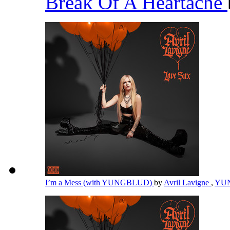
Break Of A Heartache
I’m a Mess (with YUNGBLUD)
by
Avril Lavigne
,
YU