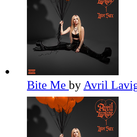
Bite Me
by
Avril Lav