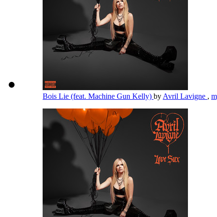
Bois Lie (feat. Machine Gun Kelly)
by
Avril Lavigne
,
m