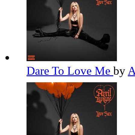
Dare To Love Me
by
A