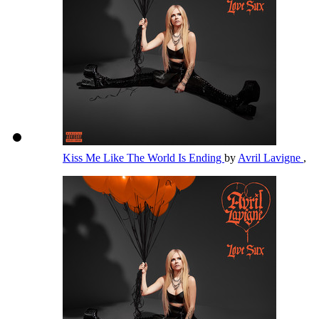
Kiss Me Like The World Is Ending
by
Avril Lavigne
,