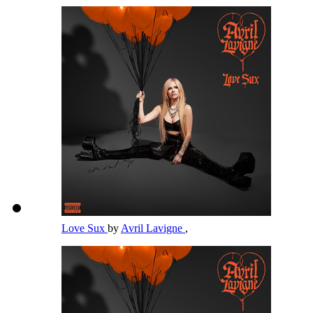
Love Sux
by
Avril Lavigne
,