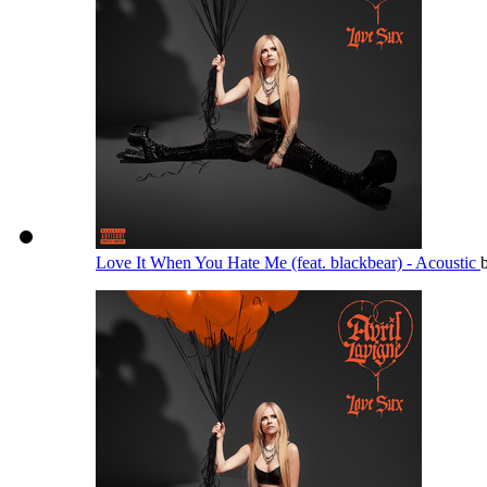
Love It When You Hate Me (feat. blackbear) - Acoustic