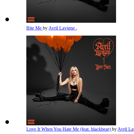
Bite Me
by
Avril Lavigne
,
Love It When You Hate Me (feat. blackbear)
by
Avril L