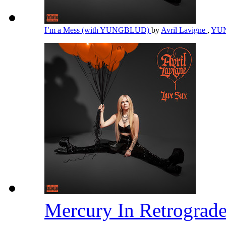
I’m a Mess (with YUNGBLUD)
by
Avril Lavigne
,
YU
Mercury In Retrograd