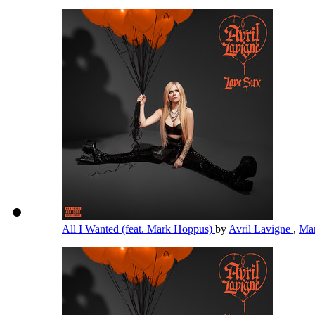
All I Wanted (feat. Mark Hoppus)
by
Avril Lavigne
,
Ma