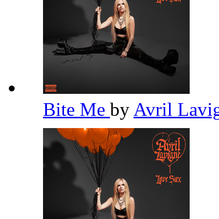
Bite Me
by
Avril Lav