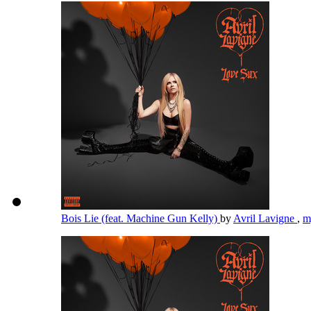
Bois Lie (feat. Machine Gun Kelly)
by
Avril Lavigne
,
m