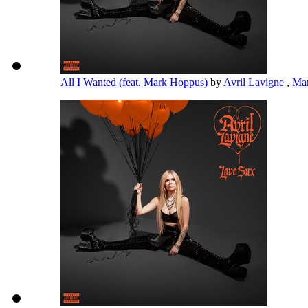
All I Wanted (feat. Mark Hoppus)
by
Avril Lavigne
,
Ma