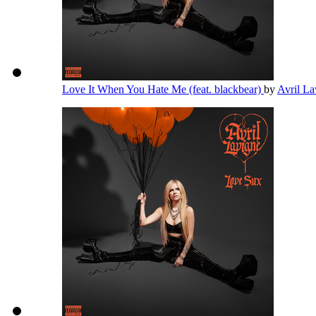
Love It When You Hate Me (feat. blackbear)
by
Avril L