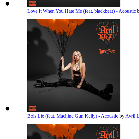
Love It When You Hate Me (feat. blackbear) - Acoustic
Bois Lie (feat. Machine Gun Kelly) - Acoustic
by
Avril 