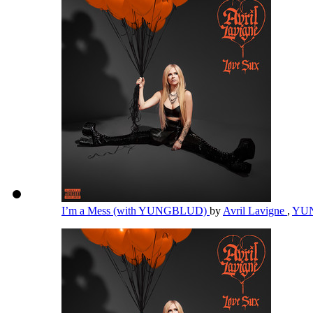
I’m a Mess (with YUNGBLUD)
by
Avril Lavigne
,
YU