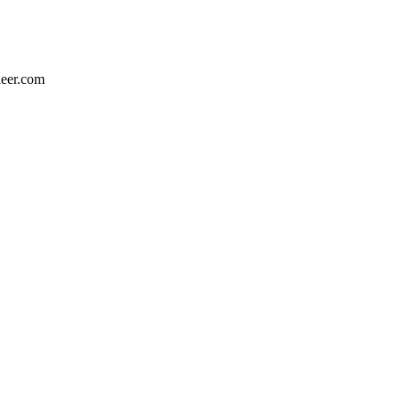
leer.com