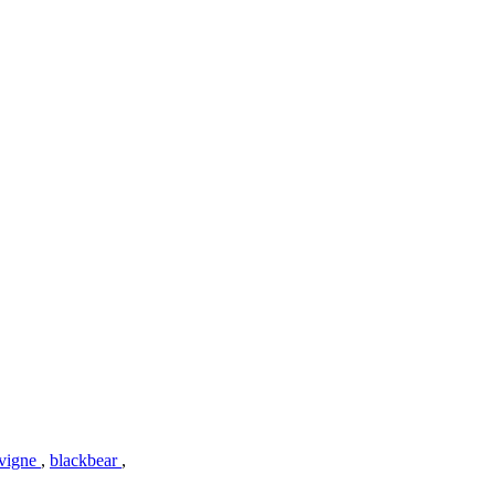
avigne
,
blackbear
,