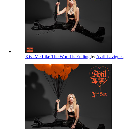
Kiss Me Like The World Is Ending
by
Avril Lavigne
,