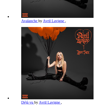
Avalanche
by
Avril Lavigne
,
Déjà vu
by
Avril Lavigne
,