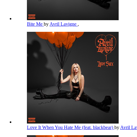
Bite Me
by
Avril Lavigne
,
Love It When You Hate Me (feat. blackbear)
by
Avril L