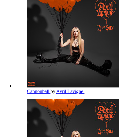
Cannonball
by
Avril Lavigne
,