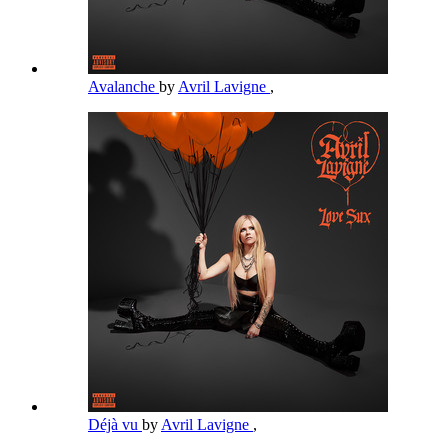
Avalanche
by
Avril Lavigne
,
Déjà vu
by
Avril Lavigne
,