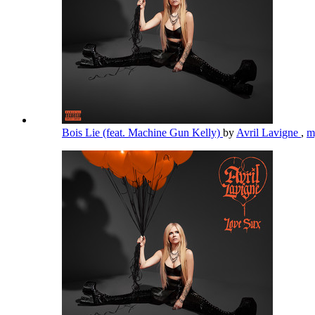
Bois Lie (feat. Machine Gun Kelly)
by
Avril Lavigne
,
m