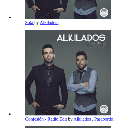
Sola
by
Alkilados
,
Confesión - Radio Edit
by
Alkilados
,
Pasabordo
,