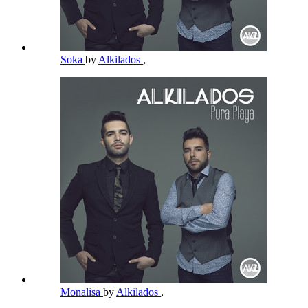
Soka
by
Alkilados
,
Monalisa
by
Alkilados
,