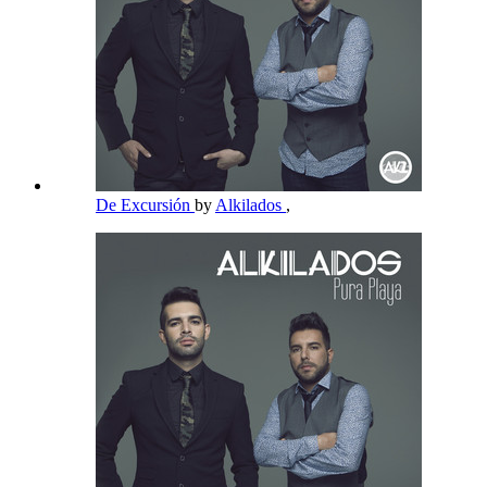
De Excursión
by
Alkilados
,