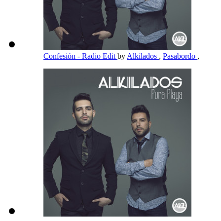
Confesión - Radio Edit
by
Alkilados
,
Pasabordo
,