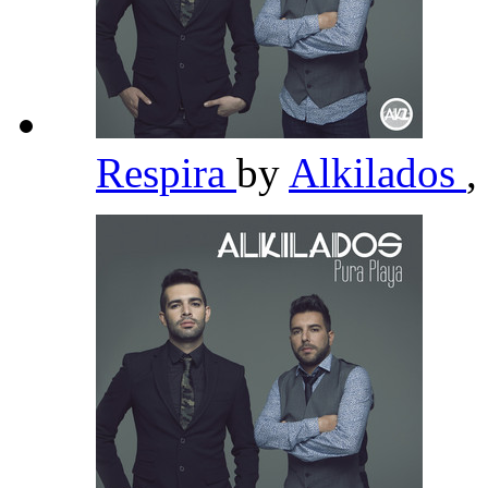
Respira
by
Alkilados
,