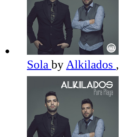
Sola
by
Alkilados
,