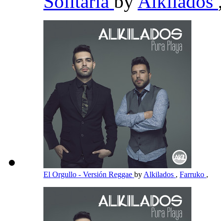
Solitaria
by
Alkilados
El Orgullo - Versión Reggae
by
Alkilados
,
Farruko
,