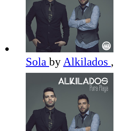
Sola
by
Alkilados
,