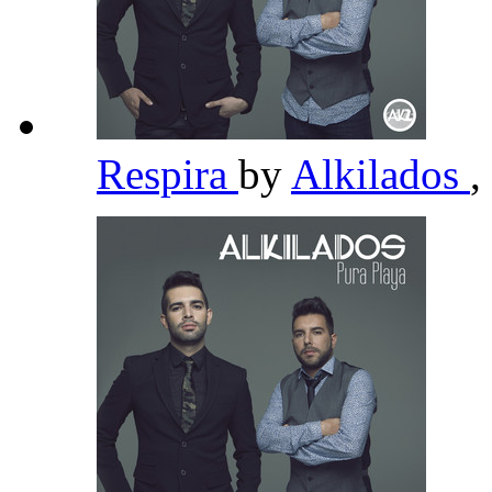
Respira
by
Alkilados
,