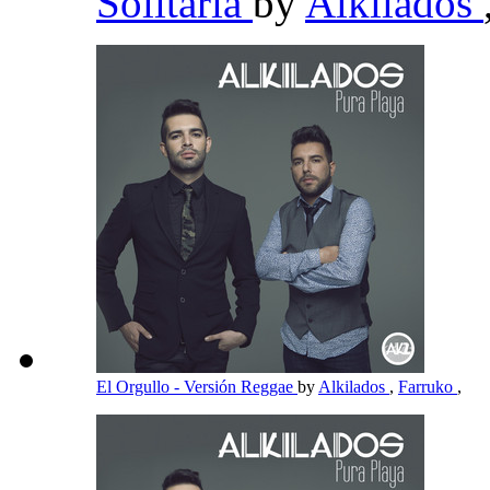
Solitaria
by
Alkilados
El Orgullo - Versión Reggae
by
Alkilados
,
Farruko
,