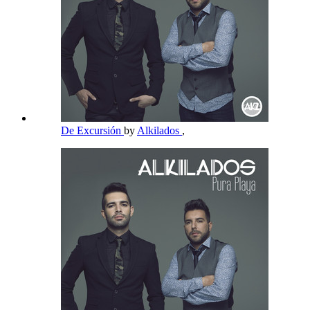
De Excursión
by
Alkilados
,