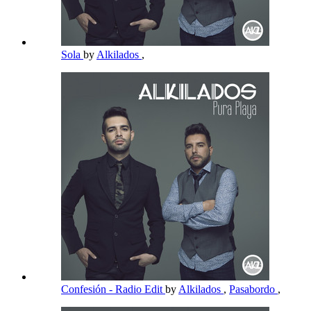
Sola
by
Alkilados
,
Confesión - Radio Edit
by
Alkilados
,
Pasabordo
,