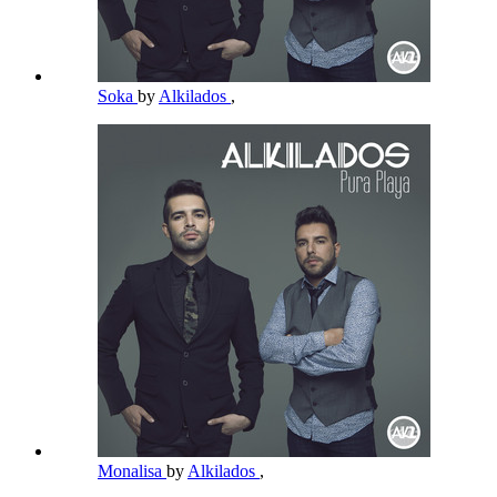
Soka
by
Alkilados
,
Monalisa
by
Alkilados
,