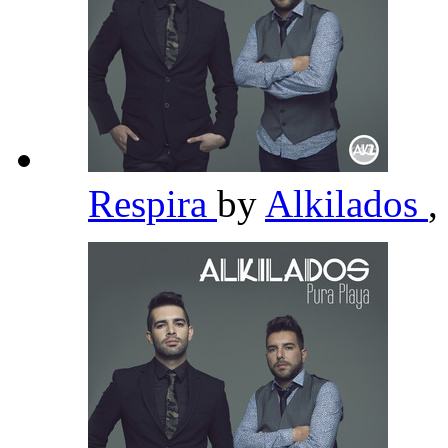
Respira
by
Alkilados
,