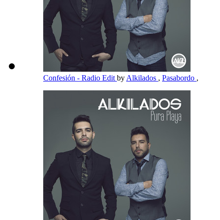
Confesión - Radio Edit
by
Alkilados
,
Pasabordo
,