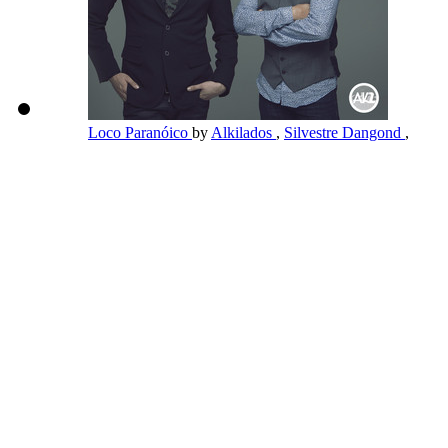
Loco Paranóico
by
Alkilados
,
Silvestre Dangond
,